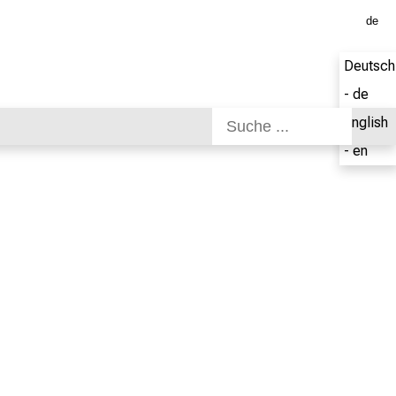
de
Deutsch
- de
English
- en